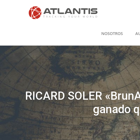
Ir
al
contenido
NOSOTROS
A
RICARD SOLER «BrunApp
ganado q