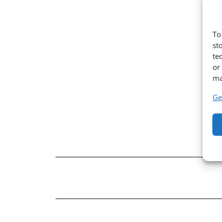
To
st
te
or
ma
Ge