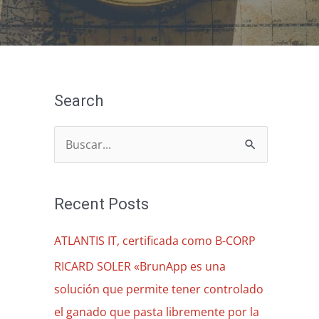
Search
B
u
s
Recent Posts
c
a
ATLANTIS IT, certificada como B-CORP
r
RICARD SOLER «BrunApp es una
p
solución que permite tener controlado
o
el ganado que pasta libremente por la